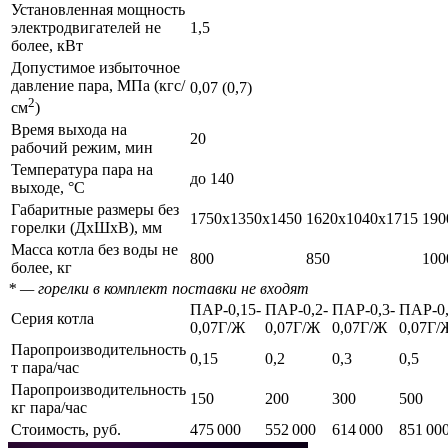
Установленная мощность
электродвигателей не
1,5
более, кВт
Допустимое избыточное
давление пара, МПа (кгс/
0,07 (0,7)
2
см
)
Время выхода на
20
рабочий режим, мин
Температура пара на
до 140
выходе, °С
Габаритные размеры без
1750х1350х1450
1620х1040х1715
190
горелки (ДхШхВ), мм
Масса котла без воды не
800
850
100
более, кг
* — горелки в комплект поставки не входят
ПАР-0,15-
ПАР-0,2-
ПАР-0,3-
ПАР-0,
Серия котла
0,07Г/Ж
0,07Г/Ж
0,07Г/Ж
0,07Г/
Паропроизводительность
0,15
0,2
0,3
0,5
т пара/час
Паропроизводительность
150
200
300
500
кг пара/час
Стоимость, руб.
475 000
552 000
614 000
851 00