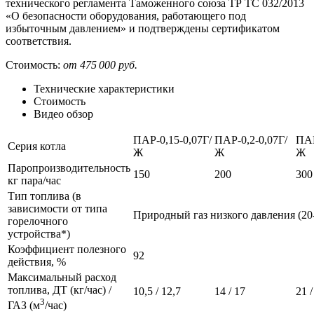
технического регламента Таможенного союза ТР ТС 032/2013
«О безопасности оборудования, работающего под
избыточным давлением» и подтверждены сертификатом
соответствия.
Стоимость:
от 475 000 руб.
Технические характеристики
Стоимость
Видео обзор
ПАР-0,15-
0,07Г/
ПАР-0,2-
0,07Г/
ПАР
Серия котла
Ж
Ж
Ж
Паропроизводительность
150
200
300
кг пара/час
Тип топлива (в
зависимости от типа
Природный газ низкого давления (20-
горелочного
устройства*)
Коэффициент полезного
92
действия, %
Максимальный расход
топлива, ДТ (кг/час) /
10,5 / 12,7
14 / 17
21 /
3
ГАЗ (м
/час)